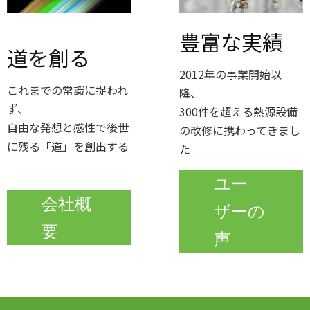
2025.
【富山県射水市】射水市民病院空調等更新事業公
02.14
募型プロポーザル採択のお知らせ
豊富な実績
2024.
【富山県射水市】令和5年度公共施設・未利用市
道を創る
07.11
有地等に関する民間提案制度採択のお知らせ
2012年の事業開始以
2024.0
ポジティブ・インパクト・ファイナンス契約締
これまでの常識に捉われ
降、
5.28
結に関するお知らせ
ず、
300件を超える熱源設備
2023.12.28
ウェブサイトをリニューアルしました
自由な発想と感性で後世
の改修に携わってきまし
2022.0
ポジティブ・インパクト・ファイナンス契約締
に残る「道」を創出する
た
8.31
結に関するお知らせ
2022.07.2
シンジケートローン契約締結に関するお知ら
ユー
2
せ
会社概
ザーの
要
声